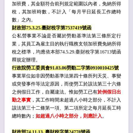
加班費，其金額符合前列規定範圍以內者，免納所得
稅，其加班時數，不計入「每月平日延長工作總
時
數」之內。
財政部
75.3.25.
臺財稅字第
7537419
號函
公私營事業不論是否屬於勞動基準法第三條所定行
業，其員工為雇主目的執行職務支領加班費免納所得
稅之標準，均應依本部
74.5.29.
臺財稅字第
16713
號函
釋規定辦理。
行政院勞工委員會91.03.06勞動二字第0910010425號
事業單位如非因勞動基準法第四十條所列天災、事變
或突發事件等法定原因，而使勞工於該法第三十六條
之例假日工作，自屬違法。惟如勞工已有
於例假日出
勤之事實
，其工作時間未超過八小時之部分，不計入
該法第三十二條第一項、第二項所定之每月延長工時
總時數內；
如超過八小時之部分，則應計入
。
財政部
74.11.13.
臺財稅字第
24778
號函