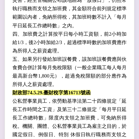
災害，經主管機關公布該地區為「放假日」，仍照常
執行職務而支領之加班費，其金額符合前列規定標準
範圍以內者，免納所得稅，其加班時數不計入「每月
平日延長工作總時數」之內。
四、加班費之計算按平日每小時工資額，前2小時加
給1/3，後2小時加給2/3，超過標準時數的加班費應作
為所得人之薪資處理。
五、如果另行發給加班誤餐費，該加班誤餐費應與伙
食費合併計算每月免稅限額（一般企業職工每人每月
最高新台幣1,800元），超過免稅限額的部分應作為
所得人之薪資處理。
財政部
74.5.29.
臺財稅字第
16713
號函
公私營事業員工，依勞動基準法第二十四條規定「延
長工作時間之工資」及第三十二條規定「每月平日延
長工作總時數」限度內支領
之加班費，可免納所得
稅。
機關、團體、公私營事業員工為雇主之目的，於
國定假日、例假日
、特別
休假日執行職務而支領之