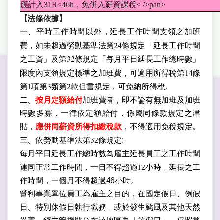
應計入31H<46h，免併入薪資課稅< />pan>
【法條依據】
一、平時工作時間以外，延長工作時間支領之加班
24
費，如未超過勞動基準法第
條規定「延長工作時間
32
之工資」及第
條規定「每月平日延長工作總時數」
14
限度內支領規定標準之加班費，可適用所得稅第
條
1
3
2
第
項第
類第
款但書規定，可免納所得稅。
二、
按月定額給付
加班費者，即不論有無加班及加班
時數多寡，一律依定額給付，係屬同條款規定之津
貼，
應併同薪資所得扣繳稅款
，不得適用免稅規定。
32
三、依勞動基準法第
條規定:
每月平日延長工作總時數為雇主延長員工之工作時間
12
連同正常工作時間，一日不得超過
小時，延長之工
作時間，一個月不得超過
46小時。
營利事業單位員工為雇主之目的，在國定假日、例假
日、特別休假日執行職務，或於發生颱風及其他天然