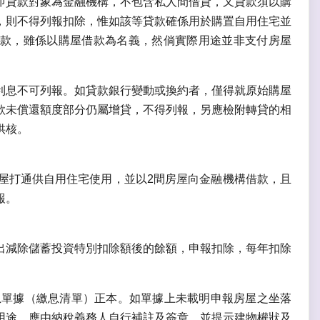
即貸款對象為金融機構，不包含私人間借貸，又貸款須以購
，則不得列報扣除，惟如該等貸款確係用於購置自用住宅並
款，雖係以購屋借款為名義，然倘實際用途並非支付房屋
利息不可列報。如貸款銀行變動或換約者，僅得就原始購屋
款未償還額度部分仍屬增貸，不得列報，另應檢附轉貸的相
供核。
屋打通供自用住宅使用，並以2間房屋向金融機構借款，且
報。
出減除儲
蓄投資特別扣除額後的餘額，申報扣除，每年扣除
息單據（繳息清單）正本。如單據上未載明申報房屋之坐落
用途，應由納稅義務人自行補註及簽章，並提示建物權狀及