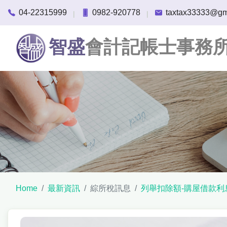
04-22315999
0982-920778
taxtax33333@gm
|
|
智盛
會計記帳士事務
Home
最新資訊
綜所稅訊息
列舉扣除額-購屋借款利