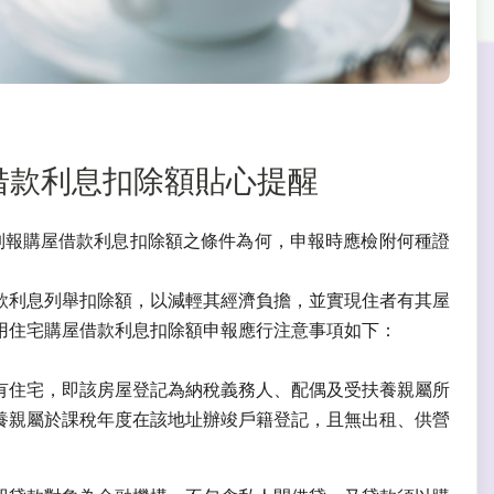
購屋借款利息扣除額貼心提醒
列報購屋借款利息扣除額之條件為何，申報時應檢附何種證
款利息列舉扣除額，以減輕其經濟負擔，並實現住者有其屋
用住宅購屋借款利息扣除額申報應行注意事項如下：
有住宅，即該房屋登記為納稅義務人、配偶及受扶養親屬所
養親屬於課稅年度在該地址辦竣戶籍登記，且無出租、供營