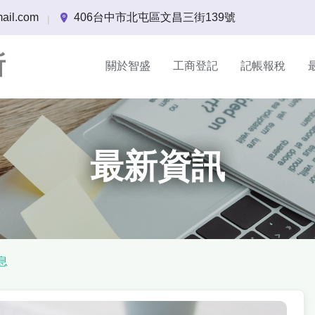
ail.com
406台中市北屯區文昌三街139號
|
所
關於智盛
工商登記
記帳報稅
最新資訊
息