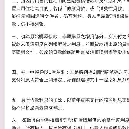
二、須因購買自用住宅而向金融機構借款所支付之利息：
置自用住宅為目的，若係「修繕貸款」或「消費性貸款」
能提示相關證明文件者，仍可列報。另以房屋辦理擔保借
款，仍不得列報。
三、須為原始購屋借款：非屬購屋之增貸部分，所支付之
貸款未償還額度內列報所付之利息，即新貸款超出原始貸
關證明文件，如原始貸款餘額證明書及清償證明書等影本
四、每一申報戶以1屋為限：若是將所有2個門牌號碼之房
支付利息均符合上開規定，亦僅能選擇其中一屋之利息列
五、購屋借款利息的扣除，以當年實際支付的該項利息支
額不得超過新臺幣30萬元。
六、 須取具向金融機構辦理該房屋購屋借款的當年度利
地址、所有權人、房屋所有權取得日、借款人姓名或借款