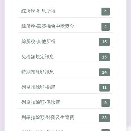
綜所稅-利息所得
4
綜所稅-競賽機會中獎獎金
4
綜所稅-其他所得
15
免稅額規定訊息
15
特別扣除額訊息
14
列舉扣除額-捐贈
11
列舉扣除額-保險費
9
列舉扣除額-醫藥及生育費
23