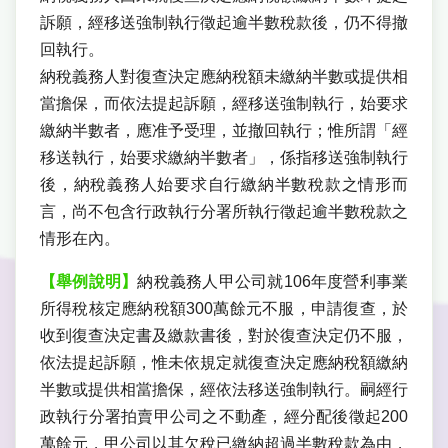
訴願，經移送強制執行徵起逾半數稅款後，仍不得撤
回執行。
納稅義務人對復查決定應納稅額未繳納半數或提供相
當擔保，而依法提起訴願，經移送強制執行，始要求
繳納半數者，應准予受理，並撤回執行；惟所謂「經
移送執行，始要求繳納半數者」，係指移送強制執行
後，納稅義務人始要求自行繳納半數稅款之情形而
言，尚不包含行政執行分署所執行徵起逾半數稅款之
情形在內。
【舉例說明】
納稅義務人甲公司就106年度營利事業
所得稅核定應納稅額300萬餘元不服，申請復查，於
收到復查決定書及繳款書後，對於復查決定仍不服，
依法提起訴願，惟未依規定就復查決定應納稅額繳納
半數或提供相當擔保，經依法移送強制執行。嗣經行
政執行分署拍賣甲公司之不動產，經分配後徵起200
萬餘元，甲公司以其欠稅已繳納超過半數稅款為由，