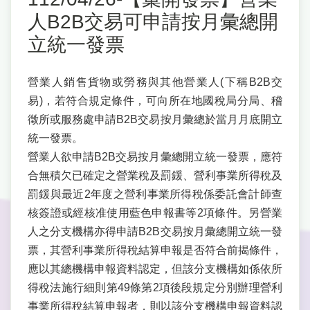
人B2B交易可申請按月彙總開
立統一發票
營業人銷售貨物或勞務與其他營業人(下稱B2B交
易)，若符合規定條件，可向所在地國稅局分局、稽
徵所或服務處申請B2B交易按月彙總於當月月底開立
統一發票。
營業人欲申請B2B交易按月彙總開立統一發票，應符
合無積欠已確定之營業稅及罰鍰、營利事業所得稅及
罰鍰與最近2年度之營利事業所得稅係委託會計師查
核簽證或經核准使用藍色申報書等2項條件。另營業
人之分支機構亦得申請B2B交易按月彙總開立統一發
票，其營利事業所得稅結算申報是否符合前揭條件，
應以其總機構申報資料認定，但該分支機構如係依所
得稅法施行細則第49條第2項後段規定分別辦理營利
事業所得稅結算申報者，則以該分支機構申報資料認