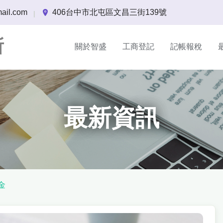
ail.com
406台中市北屯區文昌三街139號
|
所
關於智盛
工商登記
記帳報稅
最新資訊
金