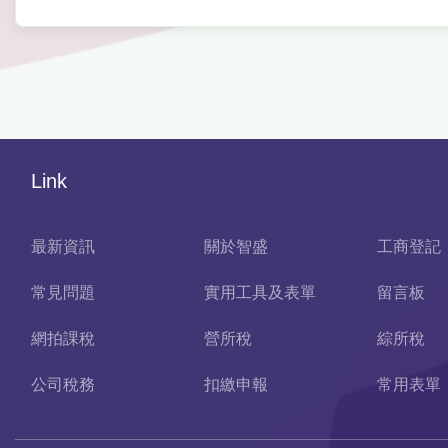
Link
最新資訊
關於智盛
工商登記
常見問題
實用工具及表單
留言板
網拍課稅
營所稅
綜所稅
公司稅務
扣繳申報
常用表單