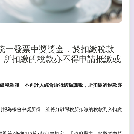
中獎】統一發票中獎獎金，於扣繳稅款
，所扣繳的稅款亦不得申請抵繳或
，於扣繳稅款後，不再計入綜合所得總額課稅，所扣繳的稅款亦
列報為機會中獎所得，並將分離課稅所扣繳的稅款列入扣繳
標準第2條第1項第7款但書規定，「政府舉辦」的獎券中獎