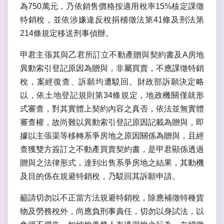
為750萬元，乃依銷售價格按適用稅率15%核定課徵
特銷稅，並依涉嫌違反稅捐稽徵法第41條及刑法第
214條規定移送刑事偵辦。
甲君主張其與乙君所訂立不動產贈與契約書及A房地
異動索引登記原因為贈與，非屬買賣，不應課徵特銷
稅，案經復查、訴願均遭駁回。財政部訴願決定略
以，依土地登記規則第34條規定，地政機關僅就形
式審查，對其實體上契約內容之真否，依法並無實體
審查權，故尚難以異動索引登記原因記載為贈與，即
據以主張渠等移轉系爭房地之原因關係為贈與，且經
查獲雙方簽訂之不動產買賣契約書，是甲君顯係透過
贈與之法律形式，達到出售系爭房地之結果，其動機
及目的係在規避特銷稅，乃駁回其訴願申請。
籲請切勿以不正當方法規避特銷稅，除應補徵特種貨
物及勞務稅外，尚應負刑事責任，切勿以身試法，以