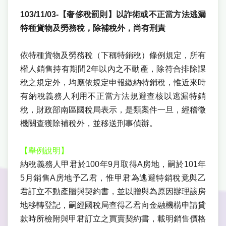
103/11/03-【奢侈稅罰則】以詐術或不正當方法逃漏
特種貨物及勞務稅，除補稅外，尚有刑責
依特種貨物及勞務稅（下稱特銷稅）條例規定，所有
權人銷售持有期間2年以內之不動產，除符合排除課
稅之規定外，均應依規定申報繳納特銷稅，惟近來時
有納稅義務人利用不正當方法規避查核以逃漏特銷
稅，財政部南區國稅局表示，是類案件一旦，經稽徵
機關查獲除補稅外，並移送刑事偵辦。
【舉例說明】
納稅義務人甲君於100年9月取得A房地，嗣於101年
5月銷售A房地予乙君，惟甲君為逃避特銷稅竟與乙
君訂立不動產贈與契約書，並以贈與為原因辦理該房
地移轉登記，嗣經國稅局查得乙君向金融機構申請貸
款時所檢附與甲君訂立之買賣契約書，載明銷售價格