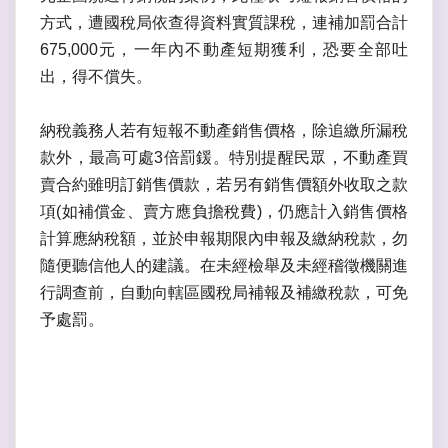
方式，遭國稅局依查得資料實質課稅，連補加罰合計
675,000元，一年內不動產短期獲利，恐要全部吐
出，得不償失。
納稅義務人若有短報不動產銷售價格，除追繳所漏稅
款外，最高可處3倍罰鍰。特別提醒民眾，不動產買
賣合約雖明訂銷售價款，若另有銷售價額外收取之款
項(如補償金、賣方應負擔稅費)，仍應計入銷售價格
計算應納稅額，並於申報期限內申報及繳納稅款，勿
隨便聽信他人的建議。在未經檢舉及未經稽徵機關進
行調查前，自動向轄區國稅局補報及補繳稅款，可免
予處罰。