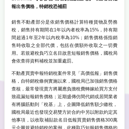
報出售價格，特銷稅恐補罰
銷售不動產部分是依銷售價格計算特種貨物及勞務
稅，銷售持有期間在1年以內者稅率為15%，持有期
間超過1年至2年以內稅率為10%；銷售價格係指銷
售時收取之全部代價，包括在價額外收取之一切費
用。若規避稅負巧立名目故意短報銷售價格，國稅局
會依查得資料補稅並加重處罰。
不動產買賣申報特銷稅案件常見「高價低報」銷售價
格，自特銷稅條例實施以來，國稅局已加強銷售價格
查核，最常發現賣方將屬應負擔稅費轉嫁給買方支付
致疏漏短報銷售價格；近期盛傳仿間代銷或居間業者
有將腦筋動到「稅基」上，企圖降低銷售額少繳稅，
國稅局最近也發現交易雙方於合約中另以附款約定其
他事項，以收取補貼款名目低報買賣銷售價格300萬
元企圖規避特銷稅的案例，此種取巧短報銷售價格的