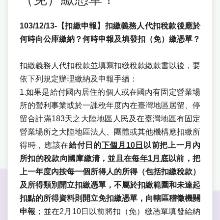
103/12/13-【扣繳申報】扣繳義務人代扣稅款後應於
何時向公庫繳納？何時申報及填發扣（免）繳憑單？
扣繳義務人代扣稅款並填寫扣繳稅款繳款書以後，要
依下列規定辦理繳納及申報手續：
1.如果是給付國內居住的個人或在國內有固定營業場
所的營利事業或於一課稅年度內在臺灣地區居留、停
留合計滿183天之大陸地區人民及在臺灣地區有固定
營業場所之大陸地區法人、團體或其他機構應扣繳所
得時，應該在
給付日的
下個月10日
以前把上一月內
所扣的稅款向國庫繳清，並且在
每年1月底
以前，把
上一年度內按每一個所得人的所得（包括扣繳稅款）
及所得類別開立扣繳憑單，不屬於扣繳範圍和未達起
扣點的所得資料則開立免扣繳憑單，向轄區稽徵機關
申報
；並在2月10日以前將扣（免）繳憑單填發給納