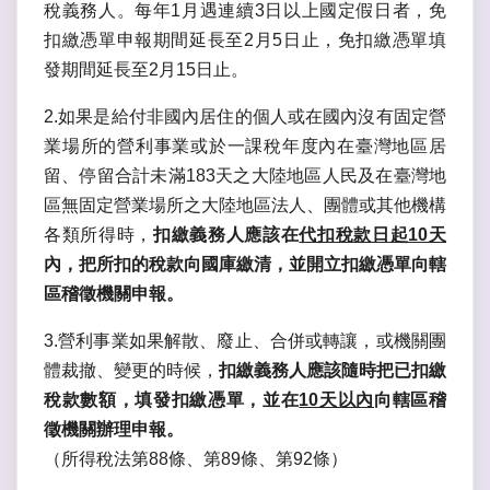
稅義務人。每年1月遇連續3日以上國定假日者，免
扣繳憑單申報期間延長至2月5日止，免扣繳憑單填
發期間延長至2月15日止。
2.如果是給付非國內居住的個人或在國內沒有固定營
業場所的營利事業或於一課稅年度內在臺灣地區居
留、停留合計未滿183天之大陸地區人民及在臺灣地
區無固定營業場所之大陸地區法人、團體或其他機構
各類所得時，
扣繳義務人應該在
代扣稅款日起10天
內，把所扣的稅款向國庫繳清，並開立扣繳憑單向轄
區稽徵機關申報。
3.營利事業如果解散、廢止、合併或轉讓，或機關團
體裁撤、變更的時候，
扣繳義務人應該隨時把已扣繳
稅款數額，填發扣繳憑單，並在
10天以內
向轄區稽
徵機關辦理申報。
（所得稅法第88條、第89條、第92條）