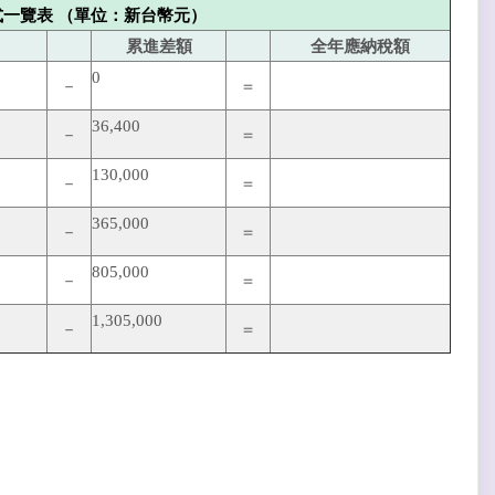
式一覽表 （單位：新台幣元）
累進差額
全年應納稅額
0
－
＝
36,400
－
＝
130,000
－
＝
365,000
－
＝
805,000
－
＝
1,305,000
－
＝