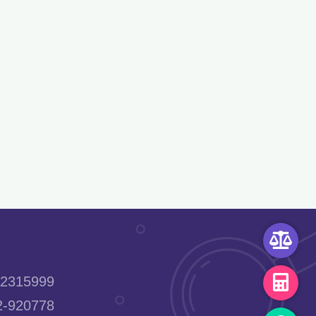
2315999
-920778