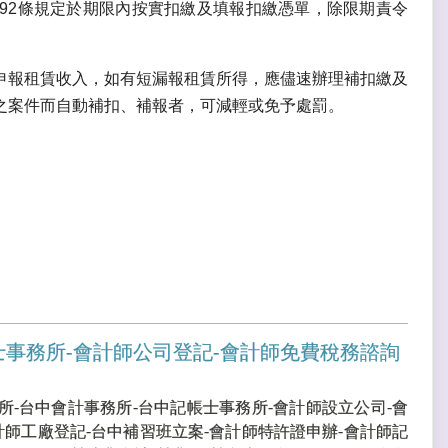
第92條規定於期限內按實扣繳及填報扣繳憑單，除限期責令
申報租賃收入，如有短漏報租賃所得，應儘速辦理補扣繳及
之案件而自動補扣、補報者，可減輕或免予處罰。
士事務所-會計師公司登記-會計師免費稅務諮詢
所-台中會計事務所-台中記帳士事務所-會計師設立公司-會
計師工廠登記-台中補習班立案-會計師特許證申辦-會計師記