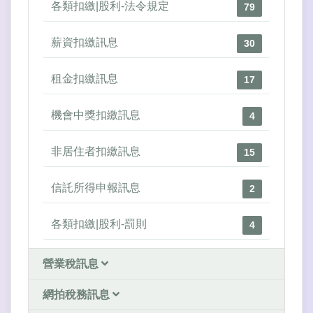
各類扣繳|股利-法令規定
79
薪資扣繳訊息
30
租金扣繳訊息
17
機會中獎扣繳訊息
4
非居住者扣繳訊息
15
信託所得申報訊息
2
各類扣繳|股利-罰則
4
營業稅訊息
網拍稅務訊息