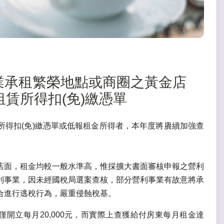
利事業承租繁榮地點或商圈之黃金店
賃所得扣(免)繳憑單
得扣(免)繳憑單或低報租金所得者，本年度將賡續加強查
店面，租金均較一般水準高，惟採擴大書面審核申報之營利
利事業，因未經國稅局選案查核，部分營利事業有故意將承
合進行逃稅行為，嚴重侵蝕稅基。
開立每月20,000元，而實際上查獲給付房東每月租金達