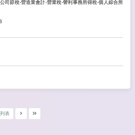
公司節稅-營造業會計-營業稅-謍利事務所得稅-個人綜合所
3
列表