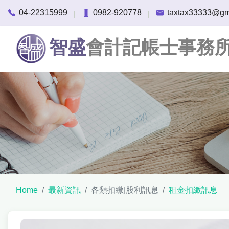
04-22315999
0982-920778
taxtax33333@gm
|
|
智盛
會計記帳士事務
Home
最新資訊
各類扣繳|股利訊息
租金扣繳訊息