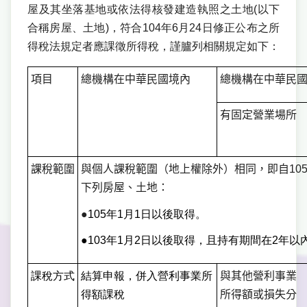
屋及其坐落基地或依法得核發建造執照之土地(以下
合稱房屋、土地)，符合104年6月24日修正公布之所
得稅法規定者應課徵所得稅，謹臚列相關規定如下：
項目
總機構在中華民國境內
總機構在中華民
有固定營業場所
課稅範圍
與個人課稅範圍（地上權除外）相同，即自
10
下列房屋、土地：
●
105
年
1
月
1
日以後取得。
●
103
年
1
月
2
日以後取得，且持有期間在
2
年以
課稅方式
結算申報，併入營利事業所
與其他營利事業
得額課稅
所得額或損失分