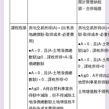
開計算應納稅
額，合併報繳
課稅稅基
房
地
交易所得
(A)
＝
(
出售房
房
地
交易所得
(A)
地總價額
-
取得成本
-
必要費
額
-
取得成本
-
必要
用
)
●
A
＞
0
，且
(A-
土
●
A
＞
0
，且
(A-
土地
漲價總
額
)≧0
，課稅所得
數額
)≧0
，課稅所得
=A-
漲
●
A
＞
0
，且
(A-
土
價總數額
0
，課稅所得
=0
●
A
＞
0
，且
(A-
土地
漲價總
●
A≦0
，
A
不得自
數額
)
＜
0
，課稅所得
=0
他營利事業所得
●
A≦0
，
A
得自營利事業所
土地增值稅不得
得額中減除，但不得減除土
地漲價總數額土地增值稅不
得列為成本費用減除