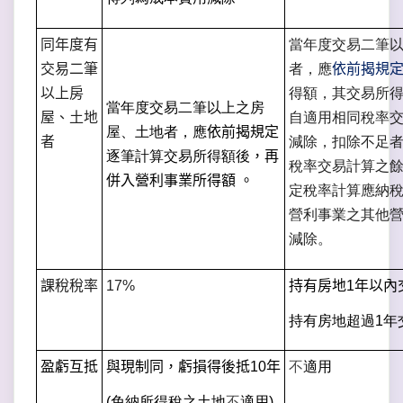
同年度有
當年度交易二筆
交易二筆
者，應
依前揭規
以上房
得額，其交易所
當年度交易二筆以上之房
屋、土地
自適用相同稅率
屋、土地者，應
依前揭規定
者
減除，扣除不足
逐筆計算交易所得額後
，再
稅率交易計算之
併入營利事業所得額
。
定稅率計算應納
營利事業之其他
減除。
課稅稅率
17%
持有房地
1
年以內
持有房地超過
1
年
盈虧互抵
與現制同，虧損得後抵
10
年
不
適用
(
免納所得稅之土地
不
適用
)