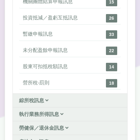
機關團體結算申報訊息
15
投資抵減／盈虧互抵訊息
26
暫繳申報訊息
33
未分配盈餘申報訊息
22
股東可扣抵稅額訊息
14
營所稅-罰則
18
綜所稅訊息
執行業務所得訊息
勞健保／退休金訊息