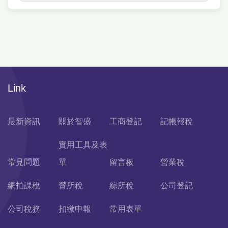
Link
最新資訊
關於智盛
工商登記
記帳報稅
實用工具及表
常見問題
單
留言板
營業稅
網拍課稅
營所稅
綜所稅
公司登記
公司稅務
扣繳申報
常用表單