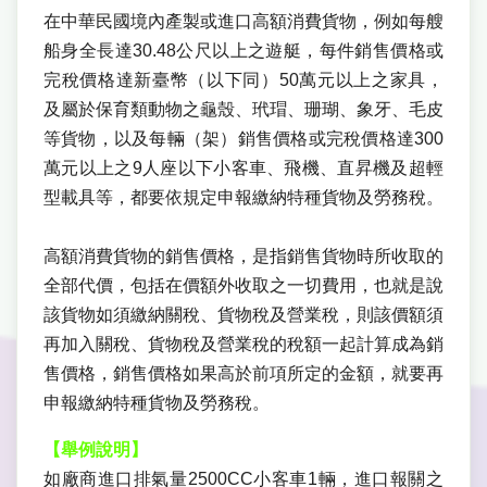
在中華民國境內產製或進口高額消費貨物，例如每艘
船身全長達30.48公尺以上之遊艇，每件銷售價格或
完稅價格達新臺幣（以下同）50萬元以上之家具，
及屬於保育類動物之龜殼、玳瑁、珊瑚、象牙、毛皮
等貨物，以及每輛（架）銷售價格或完稅價格達300
萬元以上之9人座以下小客車、飛機、直昇機及超輕
型載具等，都要依規定申報繳納特種貨物及勞務稅。
高額消費貨物的銷售價格，是指銷售貨物時所收取的
全部代價，包括在價額外收取之一切費用，也就是說
該貨物如須繳納關稅、貨物稅及營業稅，則該價額須
再加入關稅、貨物稅及營業稅的稅額一起計算成為銷
售價格，銷售價格如果高於前項所定的金額，就要再
申報繳納特種貨物及勞務稅。
【舉例說明】
如廠商進口排氣量2500CC小客車1輛，進口報關之