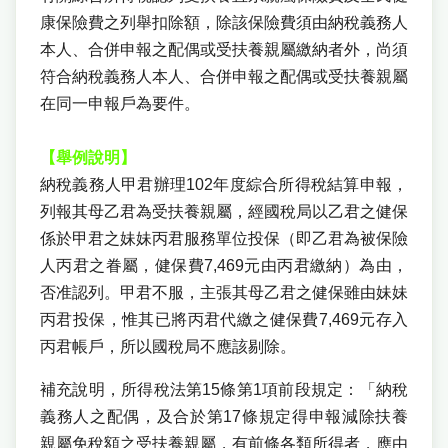
康保險費之列舉扣除額，除該保險費須由納稅義務人
本人、合併申報之配偶或受扶養親屬繳納者外，尚須
符合納稅義務人本人、合併申報之配偶或受扶養親屬
在同一申報戶為要件。
【
舉例說明】
納稅義務人甲君辦理102年度綜合所得稅結算申報，
列報其母乙君為受扶養親屬，經國稅局以乙君之健保
係於甲君之妹妹丙君服務單位投保（即乙君為被保險
人丙君之眷屬，健保費7,469元由丙君繳納）為由，
否准認列。甲君不服，主張其母乙君之健保雖由妹妹
丙君投保，惟其已將丙君代繳之健保費7,469元存入
丙君帳戶，所以國稅局不應該剔除。
補充說明，所得稅法第15條第1項前段規定：「納稅
義務人之配偶，及合於第17條規定得申報減除扶養
親屬免稅額之受扶養親屬，有前條各類所得者，應由