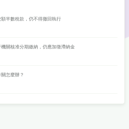
應納稅額半數稅款，仍不得撤回執行
經執行機關核准分期繳納，仍應加徵滯納金
戶卡關怎麼辦？