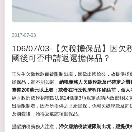
2017-07-03
106/07/03-【欠稅擔保品】
國後可否申請返還擔保品？
王先生欠繳稅款而被限制出境，因欲出國洽公，故提供擔
擔保品，卻不能如願。
納稅義務人欠繳稅款及已確定之罰
臺幣200萬元以上者；或者在行政救濟程序終結前，個人在
經財政部依稅捐稽徵法第24條第3項規定函請內政部移民
出境限制者，因為所提供之財產擔保，係就欠繳稅款及罰
及罰鍰後，始得返還該項擔保品。
提醒納稅義務人注意，
滯欠應納稅款遭限制出境，經提供