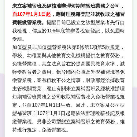
未立案補習班及經核准辦理短期補習班業務之公司，
自107年1月1日起
，應辦理稅籍登記並就收取之補習
費報繳營業稅。
提醒目前已設立之該型態業者先行自
我檢視，儘速於106年底前辦妥稅籍登記，以免屆時
受罰。
加值型及非加值型營業稅法第8條第1項第5款規定，
學校、幼稚園與其他教育文化機構提供之教育勞務，
免徵營業稅，其立法意旨在於提高國民教育水準，減
輕受教育者之費用。鑑於國內公職及升學補習班等免
徵營業稅，業有租稅不公之情事，財政部經洽據教育
主管機關意見，廢止有關未立案補習班及經核准辦理
短期補習班業務之公司收取補習費收入免徵營業稅規
定，並自107年1月1日生效。因此，未立案及公司型
態補習班自107年1月1日起應依法辦理稅籍登記及報
繳營業稅。另非公司型態立案補習班之教育勞務，維
持現行規定，免徵營業稅。