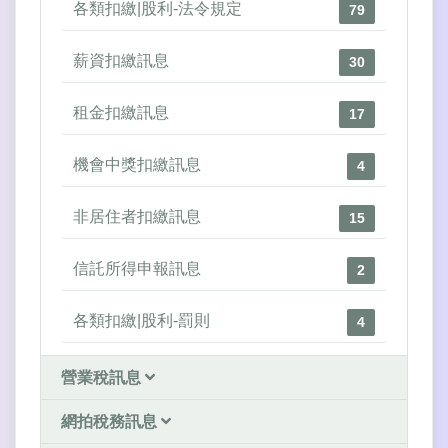
各類扣繳|股利-法令規定
79
薪資扣繳訊息
30
租金扣繳訊息
17
機會中獎扣繳訊息
4
非居住者扣繳訊息
15
信託所得申報訊息
2
各類扣繳|股利-罰則
4
營業稅訊息
網拍稅務訊息