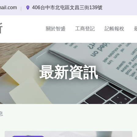
ail.com
406台中市北屯區文昌三街139號
|
所
關於智盛
工商登記
記帳報稅
最新資訊
息