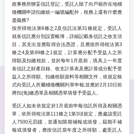
政事務所辦妥信託登記，受託人除了向戶籍所在地稽
徵機關申請扣繳統一編號編配外，稅務上還有什麼應
盡義務?
按所得稅法第6條之2及信託法第31條規定，受託人
就各信託應分別設置帳簿，詳細記載各信託之收支項
目，其支出並應取得合法憑證，且應按所得稅法第3
條之4及第89條之1規定，計算應分配予受益人之所
得額及扣繳稅款，並於每年1月底前，填具上一年度
各信託之財產目錄、收支計算表及應計算或分配予受
益人之所得額、扣繳稅額資料等相關文件，依規定格
式向受託人所屬稽徵機關列單申報;並應於2月10日前
將扣(免)繳憑單及相關憑單填發予受益人。
受託人如未依規定於1月底前申報信託所得及相關憑
單，依所得稅法第111條之1第3項規定，應處該受託
人7500元罰鍰，並通知限期補報或填發，屆期不補
報或填發者，應按信託當年度之所得額，處受託人