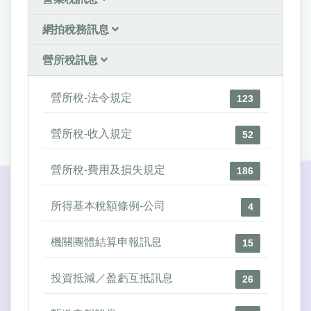
網拍稅務訊息
營所稅訊息
營所稅-法令規定
123
營所稅-收入規定
52
營所稅-費用及損失規定
186
所得基本稅額條例-公司
4
機關團體結算申報訊息
15
投資抵減／盈虧互抵訊息
26