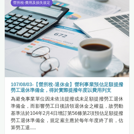
營所稅-費用及損失規定
107/08/03-【營所稅-退休金】營利事業預估足額提撥
勞工退休準備金，得於實際提撥年度以費用列支
為避免事業單位因未依法提撥或未足額提撥勞工退休
準備金，而影響勞工日後請領退休金之權益，故勞動
基準法於104年2月4日增訂第56條第2項預估足額提撥
勞工退休準備金，規定雇主應於每年年度終了前，估
算勞工退.....