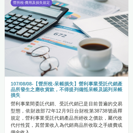
營所稅-費用及損失規定
107/08/08-【營所稅-呆帳損失】營利事業受託代銷產
品所發生之應收貨款，不得提列備抵呆帳及認列呆帳
損失
營利事業間委託代銷、受託代銷已是目前普遍的交易
型態，依財政部72年12月9日台財稅第38738號函釋
規定，營利事業受託代銷產品所經收之價款，屬代收
代付性質，其營業收入為代銷商品所收取之手續費或
佣金收入.....