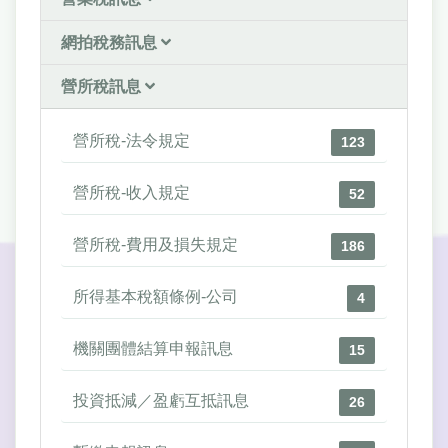
網拍稅務訊息
營所稅訊息
營所稅-法令規定
123
營所稅-收入規定
52
營所稅-費用及損失規定
186
所得基本稅額條例-公司
4
機關團體結算申報訊息
15
投資抵減／盈虧互抵訊息
26