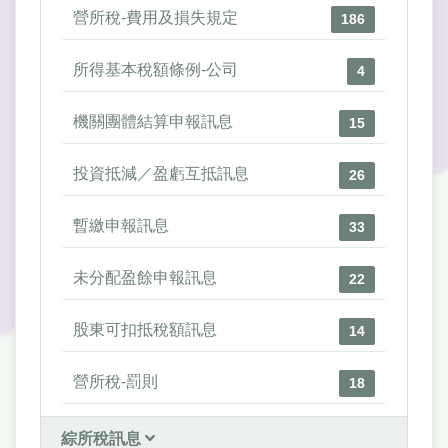
營所稅-費用及損失規定
186
所得基本稅額條例-公司
4
機關團體結算申報訊息
15
投資抵減／盈虧互抵訊息
26
暫繳申報訊息
33
未分配盈餘申報訊息
22
股東可扣抵稅額訊息
14
營所稅-罰則
18
綜所稅訊息