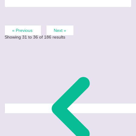
« Previous
Next »
Showing
31
to
36
of
186
results