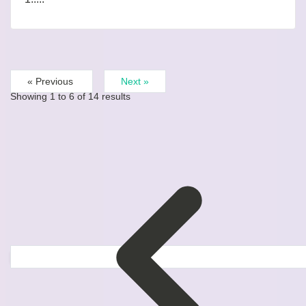
« Previous
Next »
Showing
1
to
6
of
14
results