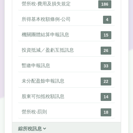
營所稅-費用及損失規定
186
所得基本稅額條例-公司
4
機關團體結算申報訊息
15
投資抵減／盈虧互抵訊息
26
暫繳申報訊息
33
未分配盈餘申報訊息
22
股東可扣抵稅額訊息
14
營所稅-罰則
18
綜所稅訊息