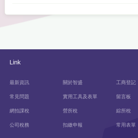
Link
最新資訊
關於智盛
工商登記
常見問題
實用工具及表單
留言板
網拍課稅
營所稅
綜所稅
公司稅務
扣繳申報
常用表單