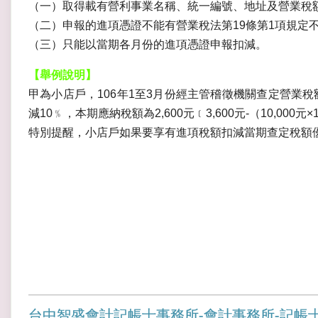
（一）取得載有營利事業名稱、統一編號、地址及營業稅
（二）申報的進項憑證不能有營業稅法第19條第1項規定
（三）只能以當期各月份的進項憑證申報扣減。
【舉例說明】
甲為小店戶，106年1至3月份經主管稽徵機關查定營業稅額為
減10﹪，本期應納稅額為2,600元﹝3,600元-（10,000元×
特別提醒，小店戶如果要享有進項稅額扣減當期查定稅額
台中智盛會計記帳士事務所-會計事務所-記帳