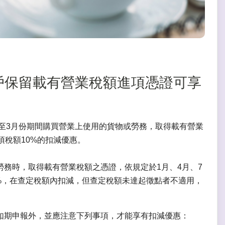
小店戶保留載有營業稅額進項憑證可享
1至3月份期間購買營業上使用的貨物或勞務，取得載有營業
項稅額10%的扣減優惠。
務時，取得載有營業稅額之憑證，依規定於1月、4月、7
0%，在查定稅額內扣減，但查定稅額未達起徵點者不適用，
如期申報外，並應注意下列事項，才能享有扣減優惠：