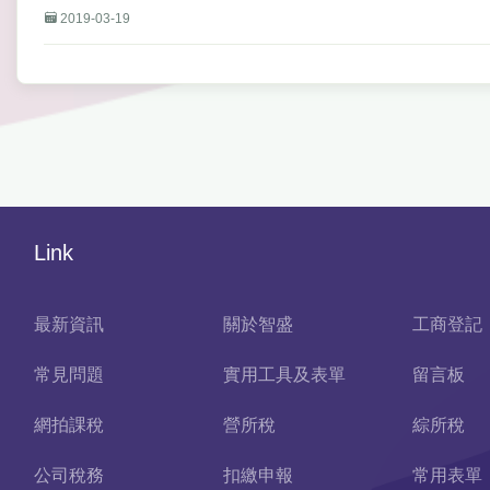
2019-03-19
Link
最新資訊
關於智盛
工商登記
常見問題
實用工具及表單
留言板
網拍課稅
營所稅
綜所稅
公司稅務
扣繳申報
常用表單