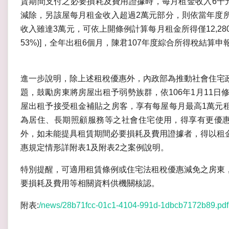
賃期間支付之必要損耗及費用證據時，每月租金收入6千元
減除，另該屋每月租金收入超過2萬元部分，則依當年度所
收入雖達3萬元，可依上開條例計算每月租金所得僅12,280元[(30,000
53%)]，全年出租6個月，陳君107年度綜合所得稅結算申
進一步說明，除上述租稅優惠外，內政部為推動社會住宅
題，鼓勵房東將房屋出租予弱勢族群，依106年1月11日
屋出租予接受租金補貼之房客，享有每屋每月最高1萬元
為居住、長期照顧服務等之社會住宅使用，得享有更優惠
外，如未能提具租賃期間必要損耗及費用證據者，得以租金
惠規定情形詳附表1及附表2之案例說明。
特別提醒，可適用租賃條例或住宅法租稅優惠減免之房東
要損耗及費用等相關資料供機關核認。
附表:
/news/28b71fcc-01c1-4104-991d-1dbcb7172b89.pdf