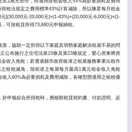
至2萬元部分，得適用按租金收入53%為必要損耗及費用
得稅法規定之費用標準43%計算減除，所以陳君每月租金
元-20,000元)×(1-43%)+(20,000元-6,000元)×(1-
報，可按租賃所得73,680元申報納稅。
政策，協助一定所得以下家庭及弱勢家庭解決租屋不易的問
修正公布施行之住宅法第15條及第23條規定，愛心房東將房
租金收入免稅；若透過縣市政府核准之租屋服務事業出租作
之租稅減免，除前述之每屋每月最高1萬元租金收入免稅
收入60%為必要損耗及費用減除，各種型態適用之租稅優
，於申報綜合所得稅時，應檢附租賃契約書、付款證明、必