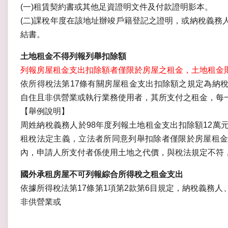
(一)租賃契約書或其他足資證明文件及付款證明影本。
(二)課稅年度在該地址辦竣戶籍登記之證明，或納稅義務
結書。
土地租金不得列報列舉扣除額
列報房屋租金支出扣除額者僅限於房屋之租金，土地租金
依所得稅法第17條有關房屋租金支出扣除額之規定為納
自住且非供營業或執行業務使用者，其所支付之租金，每一
【舉例說明】
周姓納稅義務人於98年度列報土地租金支出扣除額12萬
租稅法定主義，立法者所同意列舉扣除者僅限於房屋租金
內，申請人所支付者係使用土地之代價，與稅法規定不符
國外承租房屋不可列報綜合所得稅之租金支出
依據所得稅法第17條第1項第2款第6目規定，納稅義務
非供營業或