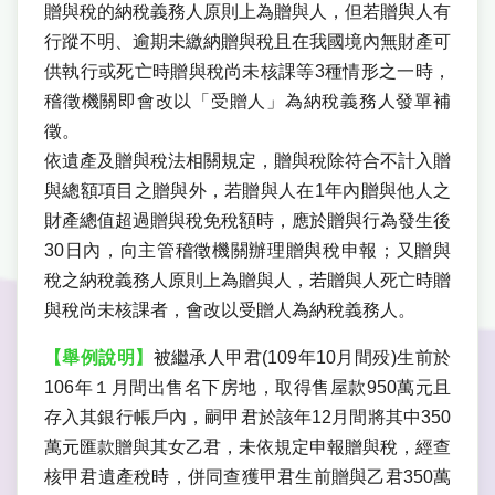
贈與稅的納稅義務人原則上為贈與人，但若贈與人有
行蹤不明、逾期未繳納贈與稅且在我國境內無財產可
供執行或死亡時贈與稅尚未核課等3種情形之一時，
稽徵機關即會改以「受贈人」為納稅義務人發單補
徵。
依遺產及贈與稅法相關規定，贈與稅除符合不計入贈
與總額項目之贈與外，若贈與人在1年內贈與他人之
財產總值超過贈與稅免稅額時，應於贈與行為發生後
30日內，向主管稽徵機關辦理贈與稅申報；又贈與
稅之納稅義務人原則上為贈與人，若贈與人死亡時贈
與稅尚未核課者，會改以受贈人為納稅義務人。
【舉例說明】
被繼承人甲君(109年10月間殁)生前於
106年１月間出售名下房地，取得售屋款950萬元且
存入其銀行帳戶內，嗣甲君於該年12月間將其中350
萬元匯款贈與其女乙君，未依規定申報贈與稅，經查
核甲君遺產稅時，併同查獲甲君生前贈與乙君350萬