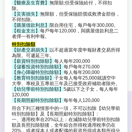
【醫療及生育費】
無限額;但受保險給付，不得扣
除。
【災害損失】
無限額，但受保險賠償或救濟金部份，
不得扣除。
【購屋借款利息】
限自用住宅，每戶每年300,000。
【租金支出】
每戶每年120,000，與購屋借款利息二
者擇一有利申報。
特別扣除額
【財產交易損失】
以不超過當年度申報財產交易所得
為限。可遞延三年。
【薪資特別扣除額】
每人每年200,000
【儲蓄投資特別扣除額】
每戶每年270,000
【身心障礙特別扣除額】
每人每年200,000
【教育特別扣除額】
子女每人每年25,000就讀空中
大學、專校及五專前三年及已接受政府補助者除外。
【幼兒學前特別扣除額】
5歲以下之子女，每人每年
120,000
【長期照顧特別扣除額】
每年每人120,000
符合下列三種情形中的一項，不可以扣除【幼兒學前
特別扣除額】及【長期照顧特別扣除額】:
一、適用稅率在20%以上：在減除幼兒學前特別扣除
額及長照扣除額後，全年綜合所得稅適用稅率仍在
20%，或者採本人或者配偶的薪資所得或各類所得分