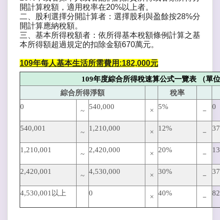
開計算稅額，適用稅率在20%以上者。
二、股利選擇分開計算者：選擇股利與盈餘按28%分
開計算應納稅額。
三、基本所得稅額者：依所得基本稅額條例計算之基
本所得額超過規定的扣除金額670萬元。
109年每人基本生活所需費用:182,000元
109年度綜合所得稅速算公式一覽表 （單
綜合所得淨額
稅率
0
540,000
5%
0
~
×
－
540,00
1
1,210,000
12%
37
~
×
－
1,210,001
2,420,000
20%
13
~
×
－
2,420,001
4,530,000
30%
37
~
×
－
4,530,001以上
0
40%
82
×
－