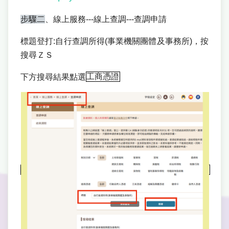
步驟二
、線上服務
---
線上查調
---
查調申請
標題登打
:
自行查調所得
(
事業機關團體及事務所
)
，按
搜尋ＺＳ
下方搜尋結果點選
工商憑證