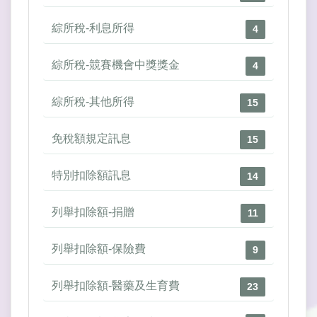
綜所稅-利息所得
4
綜所稅-競賽機會中獎獎金
4
綜所稅-其他所得
15
免稅額規定訊息
15
特別扣除額訊息
14
列舉扣除額-捐贈
11
列舉扣除額-保險費
9
列舉扣除額-醫藥及生育費
23