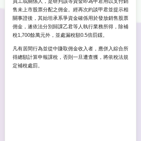
員工或關係人，是研判該等資金即為甲君用以支付銷
售未上市股票分配之佣金。經再次約談甲君並提示相
關事證後，其始坦承系爭資金確係用於發放銷售股票
佣金，遂依法分別歸課乙君等人執行業務所得，除補
稅1,700餘萬元外，並處漏稅額0.5倍罰鍰。
凡有居間行為並從中賺取佣金收入者，應併入綜合所
得總額計算申報課稅，否則一旦遭查獲，將依稅法規
定補稅處罰。