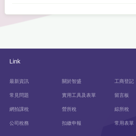
Link
最新資訊
關於智盛
工商登記
常見問題
實用工具及表單
留言板
網拍課稅
營所稅
綜所稅
公司稅務
扣繳申報
常用表單