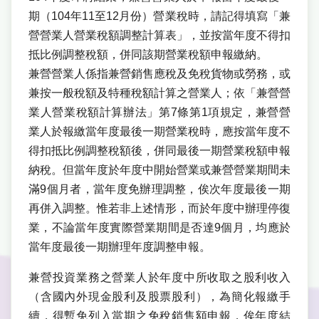
期（104年11至12月份）營業稅時，請記得填寫「兼
營營業人營業稅額調整計算表」，並按當年度不得扣
抵比例調整稅額，併同該期營業稅額申報繳納。
兼營營業人係指兼營銷售應稅及免稅貨物或勞務，或
兼按一般稅額及特種稅額計算之營業人；依「兼營營
業人營業稅額計算辦法」第7條第1項規定，兼營營
業人於報繳當年度最後一期營業稅時，應按當年度不
得扣抵比例調整稅額後，併同最後一期營業稅額申報
納稅。但當年度於年度中開始營業或兼營營業期間未
滿9個月者，當年度免辦理調整，俟次年度最後一期
再併入調整。惟若非上述情形，而於年度中辦理停復
業，不論當年度實際營業期間是否達9個月，均應於
當年度最後一期辦理年度調整申報。
兼營投資業務之營業人於年度中所收取之股利收入
（含國內外現金股利及股票股利），為簡化報繳手
續，得暫免列入當期之免稅銷售額申報，俟年度結