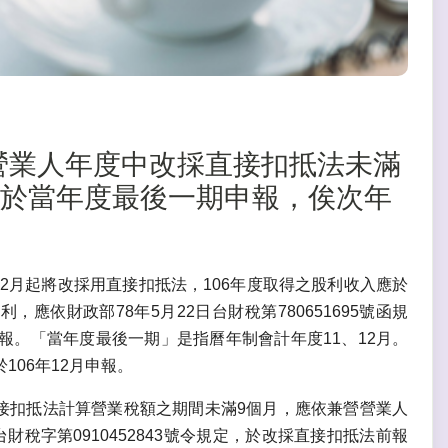
兼營營業人年度中改採直接扣抵法未滿
應於當年度最後一期申報，俟次年
2月起將改採用直接扣抵法，106年度取得之股利收入應於
應依財政部78年5月22日台財稅第780651695號函規
。「當年度最後一期」是指曆年制會計年度11、12月。
06年12月申報。
直接扣抵法計算營業稅額之期間未滿9個月，應依兼營營業人
財稅字第0910452843號令規定，於改採直接扣抵法前報