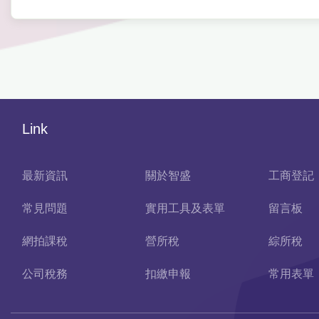
Link
最新資訊
關於智盛
工商登記
常見問題
實用工具及表單
留言板
網拍課稅
營所稅
綜所稅
公司稅務
扣繳申報
常用表單