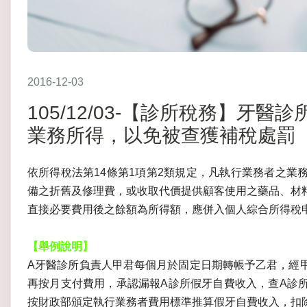
2016-12-03
105/12/03-【診所稅務】牙
業務所得，以免被查獲補稅處罰
依所得稅法第14條第1項第2類規定，凡執行業務者之業
備之折舊及修理費，或收取代價提供顧客使用之藥品、材
直接必要費用後之餘額為所得額，應併入個人綜合所得稅
【舉例說明】
A牙醫診所負責人甲君每個月於固定日期轉帳予乙君，經
再按月支付費用，承認漏報A診所假牙自費收入，查A診
按財政部頒定執行業務者費用標準推算假牙自費收入，扣除