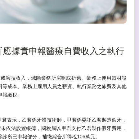
醫診所應據實申報醫療自費收入之執行
務或演技收入，減除業務所房租或折舊、業務上使用器材設
料等成本、業務上雇用人員之薪資、執行業務之旅費及其他
申報繳稅。
甲君表示，乙君係牙體技術師，甲君係委託乙君製造假牙，
所未依法設置帳簿，國稅局以甲君支付乙君製作假牙費用，
診所已申報部分，補徵綜合所得稅106萬元。