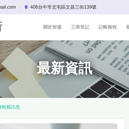
ail.com
406台中市北屯區文昌三街139號
|
所
關於智盛
工商登記
記帳報稅
最新資訊
師稅務訊息