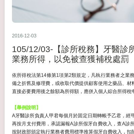
2016-12-03
105/12/03-【診所稅務】牙
業務所得，以免被查獲補稅處罰
依所得稅法第14條第1項第2類規定，凡執行業務者之業
備之折舊及修理費，或收取代價提供顧客使用之藥品、材
直接必要費用後之餘額為所得額，應併入個人綜合所得稅
【舉例說明】
A牙醫診所負責人甲君每個月於固定日期轉帳予乙君，經
再按月支付費用，承認漏報A診所假牙自費收入，查A診
按財政部頒定執行業務者費用標準推算假牙自費收入，扣除