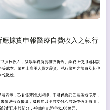
醫診所應據實申報醫療自費收入之執行
務或演技收入，減除業務所房租或折舊、業務上使用器材設
料等成本、業務上雇用人員之薪資、執行業務之旅費及其他
申報繳稅。
甲君表示，乙君係牙體技術師，甲君係委託乙君製造假牙，
所未依法設置帳簿，國稅局以甲君支付乙君製作假牙費用，
診所已申報部分，補徵綜合所得稅106萬元。