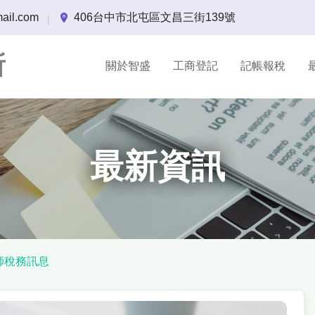
ail.com
406台中市北屯區文昌三街139號
|
所
關於智盛
工商登記
記帳報稅
最新資訊
師稅務訊息