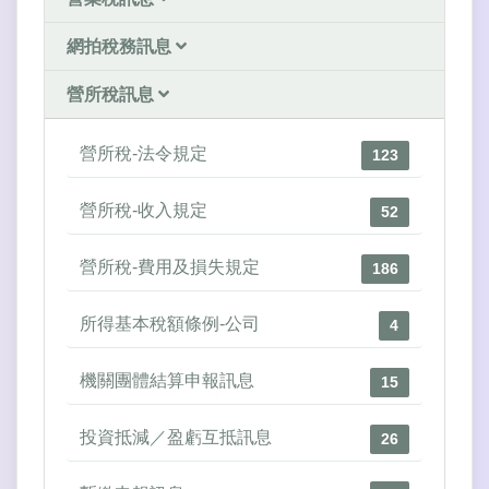
網拍稅務訊息
營所稅訊息
營所稅-法令規定
123
營所稅-收入規定
52
營所稅-費用及損失規定
186
所得基本稅額條例-公司
4
機關團體結算申報訊息
15
投資抵減／盈虧互抵訊息
26