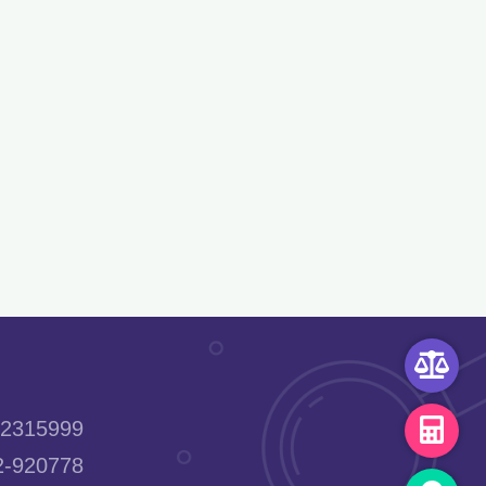
2315999
-920778