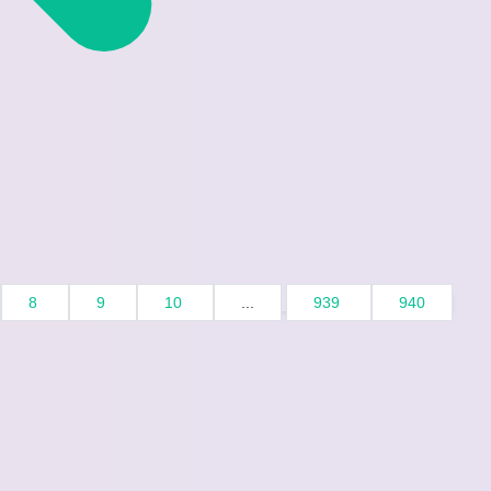
8
9
10
...
939
940