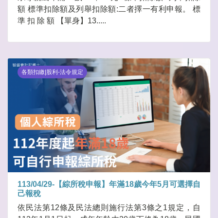
額 標準扣除額及列舉扣除額:二者擇一有利申報。 標
準 扣 除 額 【單身】13.....
各類扣繳|股利-法令規定
113/04/29-【綜所稅申報】年滿18歲今年5月可選擇自
己報稅
依民法第12條及民法總則施行法第3條之1規定，自