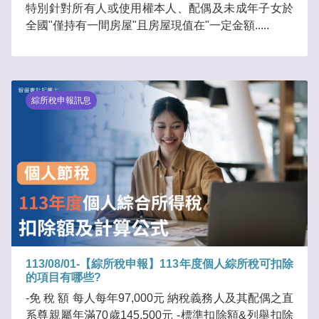
特別針對所有人或使用權本人、配偶及未成年子女於
全國"僅持有一間房屋"且房屋現值在"一定金額.....
綜所稅申報訊息
113/08/01-【綜所稅申報】113年度個人綜所稅可扣除
的項目有哪些?
-免 稅 額 每人每年97,000元 納稅義務人及其配偶之直
系尊親屬年滿70歲145,500元 -標準扣除額&列舉扣除