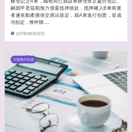
權登記之A車，國稅局已就該車辦理禁止處分登記。
嗣因甲君屆期無力償還抵押借款，抵押權人B車商業
者遂依動產擔保交易法規定，就A車進行拍賣，並成
功拍定，惟申辦.....
107年08月02日
欠稅執行訊息