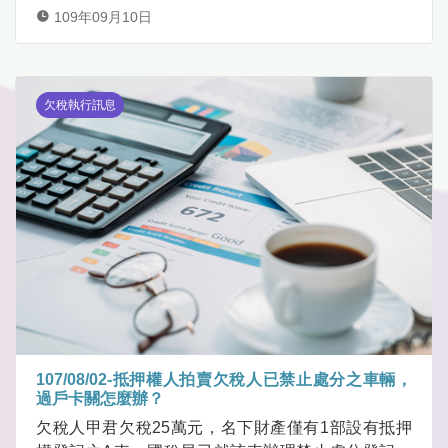
109年09月10日
欠稅執行訊息
107/08/02-抵押權人拍賣欠稅人已禁止處分之車輛，
過戶卡關怎麼辦？
欠稅人甲君欠稅25萬元，名下財產僅有1部設有抵押