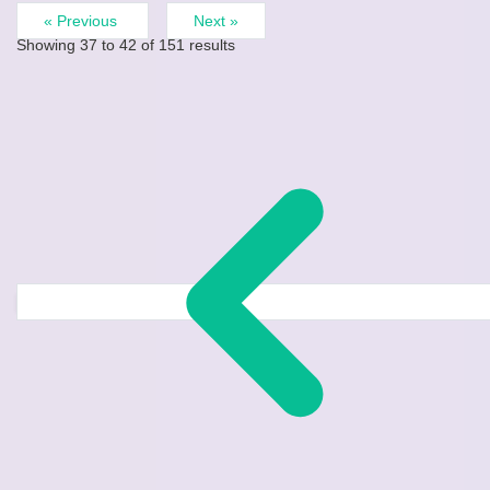
« Previous
Next »
Showing
37
to
42
of
151
results