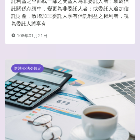
託利益之全部或一部之受益人為非委託人者；或於信
託關係存續中，變更為非委託人者；或委託人追加信
託財產，致增加非委託人享有信託利益之權利者，視
為委託人將享有.....
108年01月21日
贈與稅-法令規定