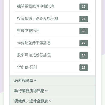
機關團體結算申報訊息
15
投資抵減／盈虧互抵訊息
26
暫繳申報訊息
33
未分配盈餘申報訊息
22
股東可扣抵稅額訊息
14
營所稅-罰則
18
綜所稅訊息
執行業務所得訊息
勞健保／退休金訊息