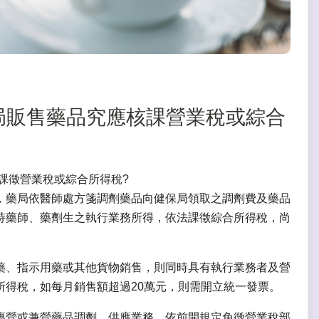
】藥局販售藥品究應核課營業稅或綜合
課徵營業稅或綜合所得稅?
，藥局依醫師處方箋調劑藥品向健保局領取之調劑費及藥品
持藥師、藥劑生之執行業務所得，依法課徵綜合所得稅，尚
藥、指示用藥或其他貨物銷售，則同時具有執行業務者及營
所得稅，如每月銷售額超過20萬元，則需開立統一發票。
專營或兼營藥品調劑、供應業務，依前開規定免徵營業稅部