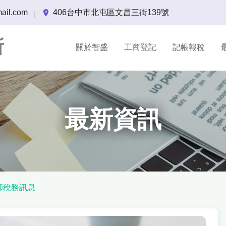
ail.com
406台中市北屯區文昌三街139號
|
所
關於智盛
工商登記
記帳報稅
最新資訊
師稅務訊息